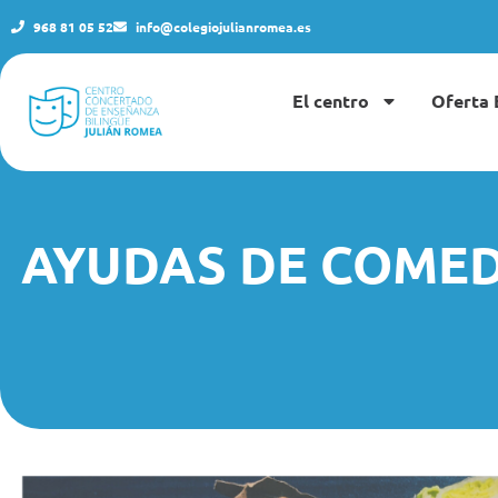
968 81 05 52
info@colegiojulianromea.es
El centro
Oferta 
AYUDAS DE COMED